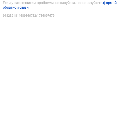
Если у вас возникли проблемы, пожалуйста, воспользуйтесь
формой
обратной связи
9182521811689866752
:
1786097679