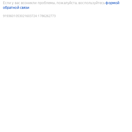
Если у вас возникли проблемы, пожалуйста, воспользуйтесь
формой
обратной связи
9193601053021603724
:
1786262773