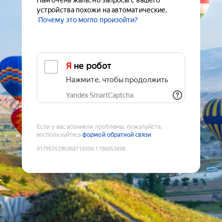
Нам очень жаль, но запросы с вашего
устройства похожи на автоматические.
Почему это могло произойти?
Я не робот
Нажмите, чтобы продолжить
Yandex SmartCaptcha
Если у вас возникли проблемы, пожалуйста,
воспользуйтесь
формой обратной связи
9179570290368110004
:
1786053698