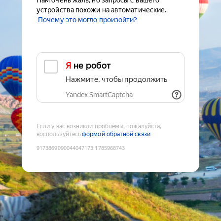
Нам очень жаль, но запросы с вашего
устройства похожи на автоматические.
Почему это могло произойти?
Я не робот
Нажмите, чтобы продолжить
Yandex SmartCaptcha
Если у вас возникли проблемы, пожалуйста,
воспользуйтесь
формой обратной связи
9173869090044047173
:
1785968743