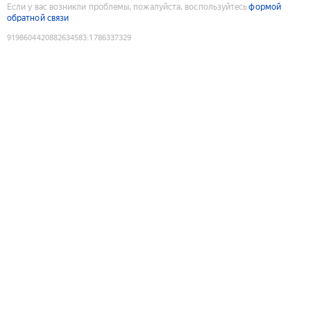
Если у вас возникли проблемы, пожалуйста, воспользуйтесь
формой
обратной связи
9198604420882634583
:
1786337329