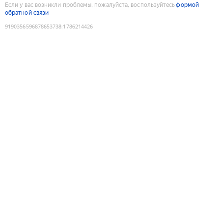
Если у вас возникли проблемы, пожалуйста, воспользуйтесь
формой
обратной связи
9190356596878653738
:
1786214426