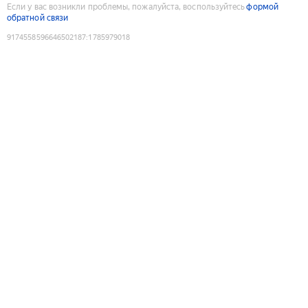
Если у вас возникли проблемы, пожалуйста, воспользуйтесь
формой
обратной связи
9174558596646502187
:
1785979018