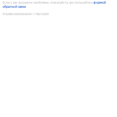
Если у вас возникли проблемы, пожалуйста, воспользуйтесь
формой
обратной связи
9182884306056540441
:
1786103081