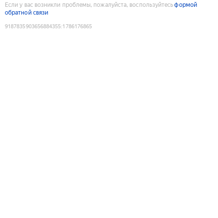
Если у вас возникли проблемы, пожалуйста, воспользуйтесь
формой
обратной связи
9187835903656884355
:
1786176865