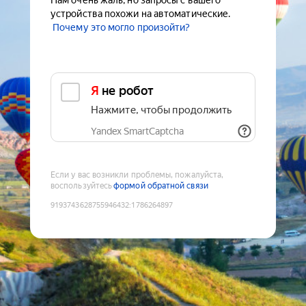
Нам очень жаль, но запросы с вашего
устройства похожи на автоматические.
Почему это могло произойти?
Я не робот
Нажмите, чтобы продолжить
Yandex SmartCaptcha
Если у вас возникли проблемы, пожалуйста,
воспользуйтесь
формой обратной связи
9193743628755946432
:
1786264897