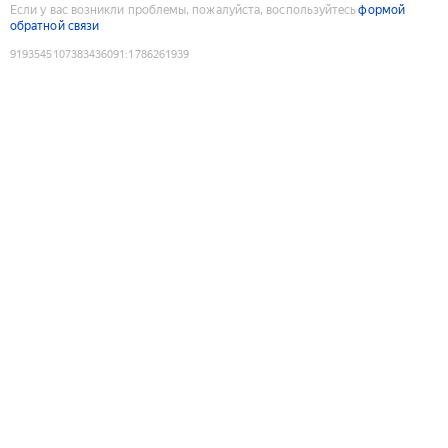
Если у вас возникли проблемы, пожалуйста, воспользуйтесь
формой
обратной связи
9193545107383436091
:
1786261939