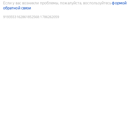
Если у вас возникли проблемы, пожалуйста, воспользуйтесь
формой
обратной связи
9193553162861852568
:
1786262059