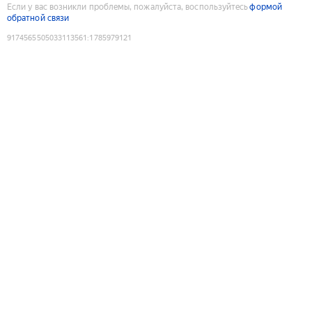
Если у вас возникли проблемы, пожалуйста, воспользуйтесь
формой
обратной связи
9174565505033113561
:
1785979121