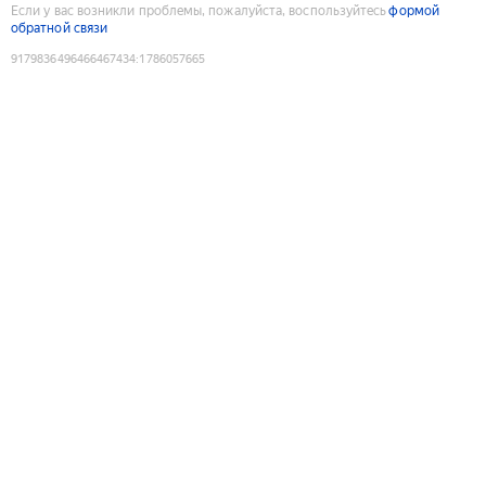
Если у вас возникли проблемы, пожалуйста, воспользуйтесь
формой
обратной связи
9179836496466467434
:
1786057665