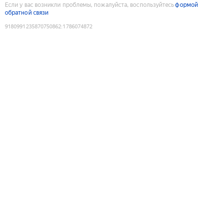
Если у вас возникли проблемы, пожалуйста, воспользуйтесь
формой
обратной связи
9180991235870750862
:
1786074872