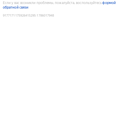
Если у вас возникли проблемы, пожалуйста, воспользуйтесь
формой
обратной связи
9177171175926415295
:
1786017948