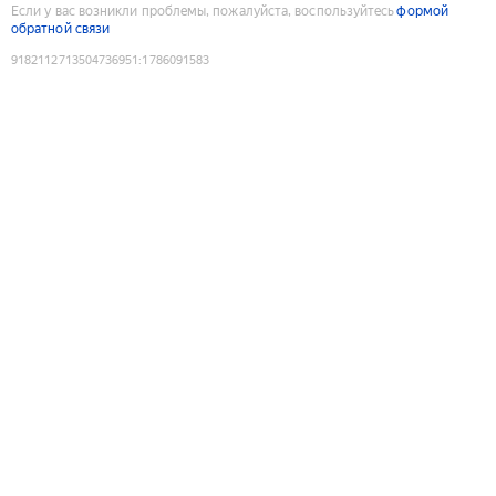
Если у вас возникли проблемы, пожалуйста, воспользуйтесь
формой
обратной связи
9182112713504736951
:
1786091583