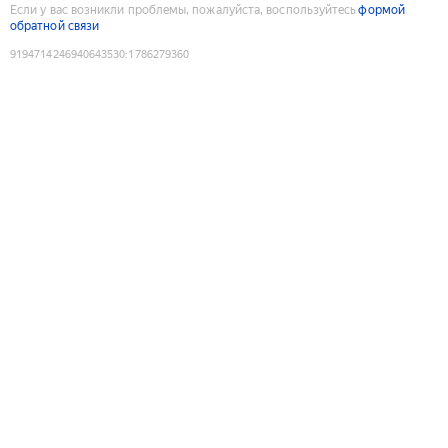
Если у вас возникли проблемы, пожалуйста, воспользуйтесь
формой
обратной связи
9194714246940643530
:
1786279360