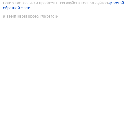
Если у вас возникли проблемы, пожалуйста, воспользуйтесь
формой
обратной связи
9181605103935880930
:
1786084019