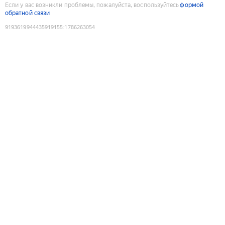
Если у вас возникли проблемы, пожалуйста, воспользуйтесь
формой
обратной связи
9193619944435919155
:
1786263054