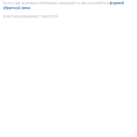
Если у вас возникли проблемы, пожалуйста, воспользуйтесь
формой
обратной связи
9190756094266492682
:
1786220379