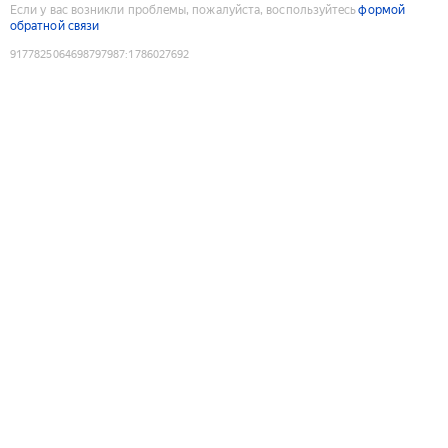
Если у вас возникли проблемы, пожалуйста, воспользуйтесь
формой
обратной связи
9177825064698797987
:
1786027692