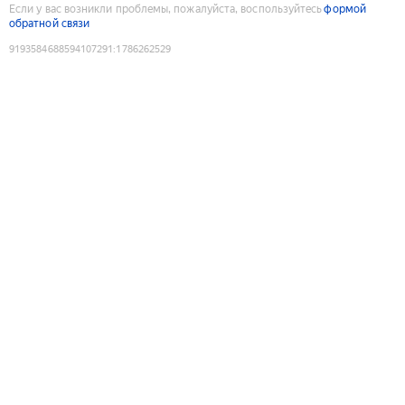
Если у вас возникли проблемы, пожалуйста, воспользуйтесь
формой
обратной связи
9193584688594107291
:
1786262529