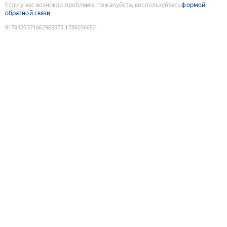
Если у вас возникли проблемы, пожалуйста, воспользуйтесь
формой
обратной связи
9178426371662965073
:
1786036652