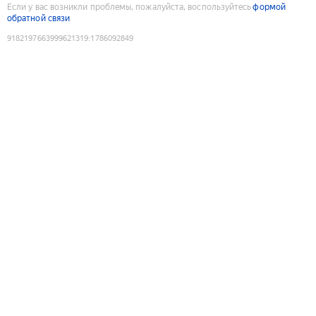
Если у вас возникли проблемы, пожалуйста, воспользуйтесь
формой
обратной связи
9182197663999621319
:
1786092849