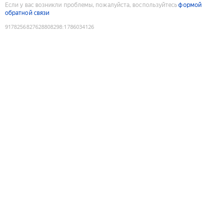
Если у вас возникли проблемы, пожалуйста, воспользуйтесь
формой
обратной связи
9178256827628808298
:
1786034126