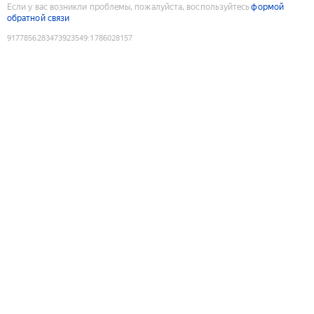
Если у вас возникли проблемы, пожалуйста, воспользуйтесь
формой
обратной связи
9177856283473923549
:
1786028157