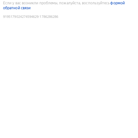
Если у вас возникли проблемы, пожалуйста, воспользуйтесь
формой
обратной связи
9195179024274594629
:
1786286286