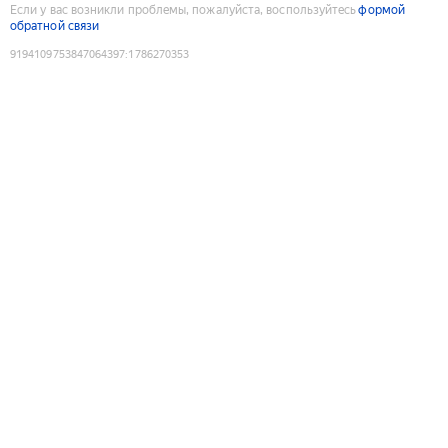
Если у вас возникли проблемы, пожалуйста, воспользуйтесь
формой
обратной связи
9194109753847064397
:
1786270353