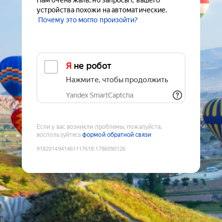
Нам очень жаль, но запросы с вашего
устройства похожи на автоматические.
Почему это могло произойти?
Я не робот
Нажмите, чтобы продолжить
Yandex SmartCaptcha
Если у вас возникли проблемы, пожалуйста,
воспользуйтесь
формой обратной связи
9182014941461117618
:
1786090126