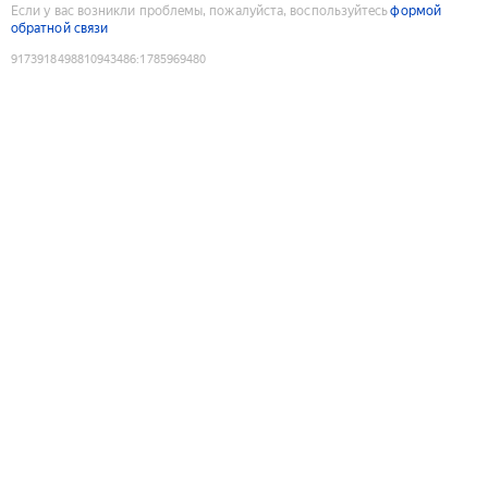
Если у вас возникли проблемы, пожалуйста, воспользуйтесь
формой
обратной связи
9173918498810943486
:
1785969480