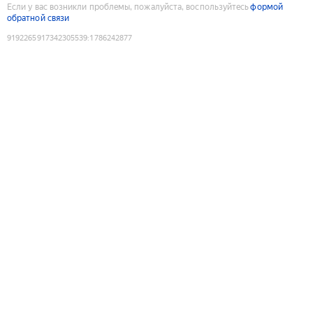
Если у вас возникли проблемы, пожалуйста, воспользуйтесь
формой
обратной связи
9192265917342305539
:
1786242877