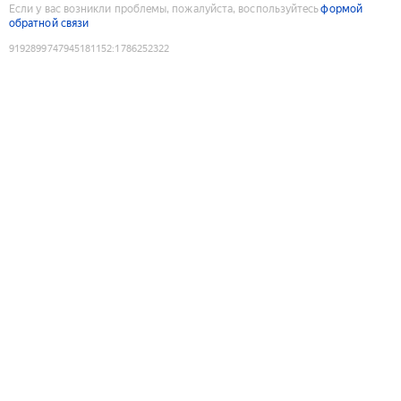
Если у вас возникли проблемы, пожалуйста, воспользуйтесь
формой
обратной связи
9192899747945181152
:
1786252322