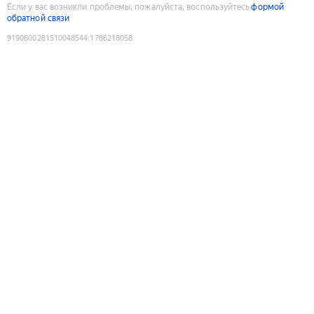
Если у вас возникли проблемы, пожалуйста, воспользуйтесь
формой
обратной связи
9190600281510048544
:
1786218058