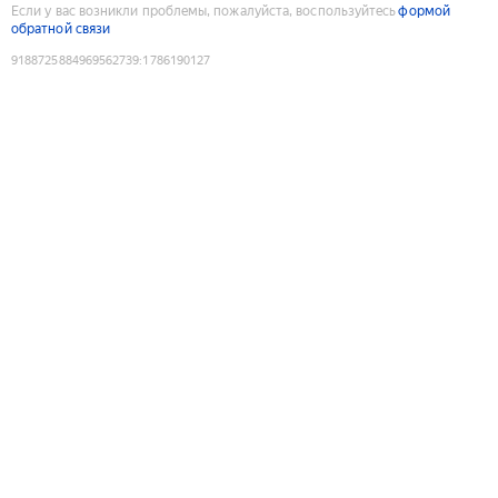
Если у вас возникли проблемы, пожалуйста, воспользуйтесь
формой
обратной связи
9188725884969562739
:
1786190127