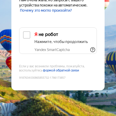
Нам очень жаль, но запросы с вашего
устройства похожи на автоматические.
Почему это могло произойти?
Я не робот
Нажмите, чтобы продолжить
Yandex SmartCaptcha
Если у вас возникли проблемы, пожалуйста,
воспользуйтесь
формой обратной связи
9187634030865855732
:
1786173857