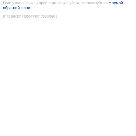
Если у вас возникли проблемы, пожалуйста, воспользуйтесь
формой
обратной связи
9176366301739507790
:
1786005955