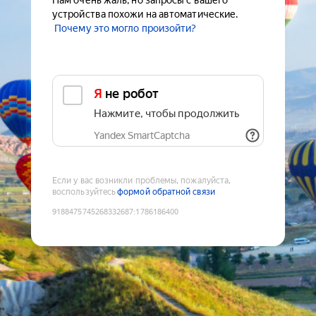
Нам очень жаль, но запросы с вашего
устройства похожи на автоматические.
Почему это могло произойти?
Я не робот
Нажмите, чтобы продолжить
Yandex SmartCaptcha
Если у вас возникли проблемы, пожалуйста,
воспользуйтесь
формой обратной связи
9188475745268332687
:
1786186400