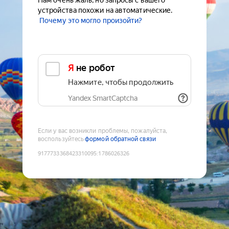
Нам очень жаль, но запросы с вашего
устройства похожи на автоматические.
Почему это могло произойти?
Я не робот
Нажмите, чтобы продолжить
Yandex SmartCaptcha
Если у вас возникли проблемы, пожалуйста,
воспользуйтесь
формой обратной связи
9177733368423310095
:
1786026326