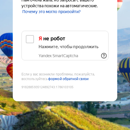
Нам очень жаль, но запросы с вашего
устройства похожи на автоматические.
Почему это могло произойти?
Я не робот
Нажмите, чтобы продолжить
Yandex SmartCaptcha
Если у вас возникли проблемы, пожалуйста,
воспользуйтесь
формой обратной связи
9182885935124892743
:
1786103105