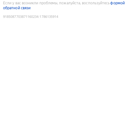
Если у вас возникли проблемы, пожалуйста, воспользуйтесь
формой
обратной связи
9185087703871160234
:
1786135914