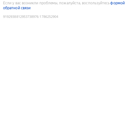
Если у вас возникли проблемы, пожалуйста, воспользуйтесь
формой
обратной связи
9192938812953738976
:
1786252904