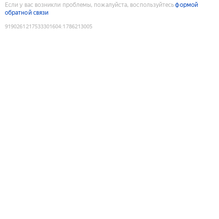
Если у вас возникли проблемы, пожалуйста, воспользуйтесь
формой
обратной связи
9190261217533301604
:
1786213005