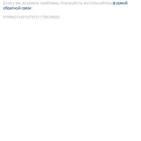
Если у вас возникли проблемы, пожалуйста, воспользуйтесь
формой
обратной связи
9189963143313276151
:
1786208563