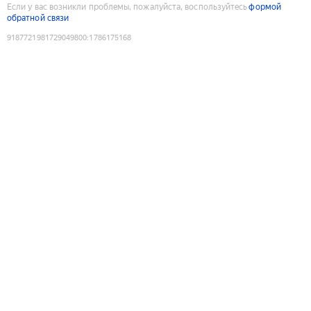
Если у вас возникли проблемы, пожалуйста, воспользуйтесь
формой
обратной связи
9187721981729049800
:
1786175168