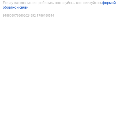
Если у вас возникли проблемы, пожалуйста, воспользуйтесь
формой
обратной связи
9188080768602024892
:
1786180514