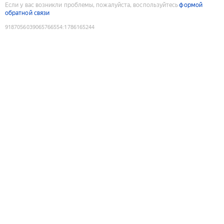
Если у вас возникли проблемы, пожалуйста, воспользуйтесь
формой
обратной связи
9187056039065766554
:
1786165244