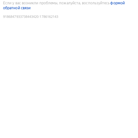
Если у вас возникли проблемы, пожалуйста, воспользуйтесь
формой
обратной связи
9186847933738443420
:
1786162143