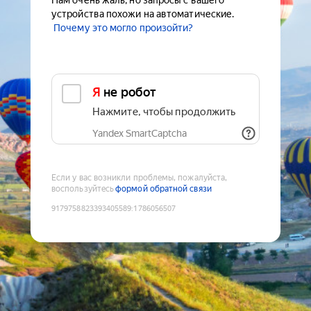
Нам очень жаль, но запросы с вашего
устройства похожи на автоматические.
Почему это могло произойти?
Я не робот
Нажмите, чтобы продолжить
Yandex SmartCaptcha
Если у вас возникли проблемы, пожалуйста,
воспользуйтесь
формой обратной связи
9179758823393405589
:
1786056507