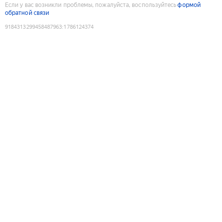
Если у вас возникли проблемы, пожалуйста, воспользуйтесь
формой
обратной связи
9184313299458487963
:
1786124374